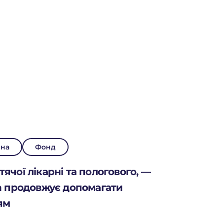
ина
Фонд
ячої лікарні та пологового, —
on продовжує допомагати
ям