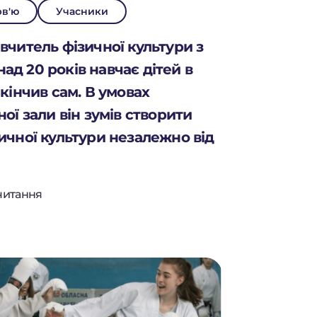
рв'ю
Учасники
вчитель фізичної культури з
д 20 років навчає дітей в
акінчив сам. В умовах
ної зали він зумів створити
ичної культури незалежно від
читання