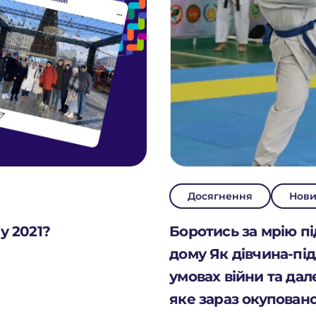
Досягнення
Нов
 у 2021?
Боротись за мрію під
дому Як дівчина-під
умовах війни та дале
яке зараз окуповано