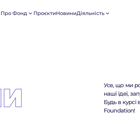
Про Фонд
Проєкти
Новини
Діяльність
Усе, що ми р
НИ
наші ідеї, зап
Будь в курсі 
Foundation!