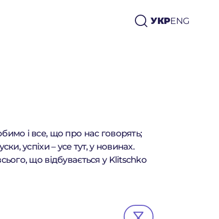
УКР
ENG
УКР
ENG
обимо і все, що про нас говорять;
уски, успіхи – усе тут, у новинах.
всього, що відбувається у Klitschko