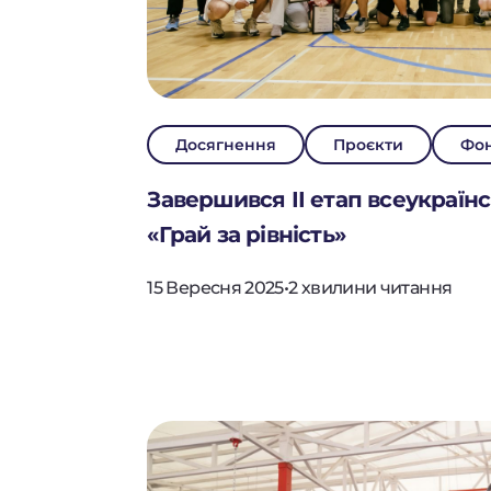
Досягнення
Проєкти
Фо
Завершився ІІ етап всеукраїн
«Грай за рівність»
15 Вересня 2025
•
2 хвилини читання