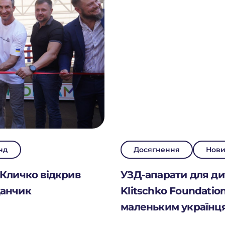
НД
нд
Досягнення
Нов
И
 Кличко відкрив
УЗД-апарати для дит
данчик
Klitschko Foundati
маленьким українц