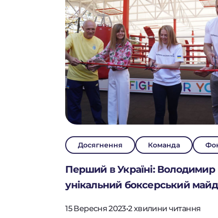
ПРО ФО
Досягнення
Команда
Фо
ПРОЄКТ
Перший в Україні: Володимир
унікальний боксерський май
15 Вересня 2023
•
2 хвилини читання