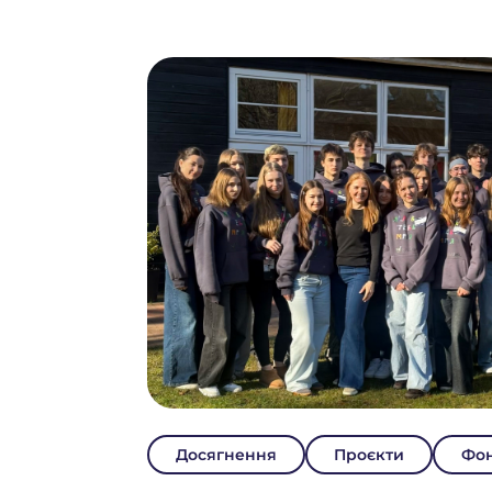
Досягнення
Проєкти
Фо