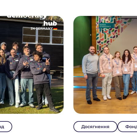
нд
Досягнення
Фон