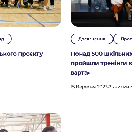
нд
Досягнення
Проє
ського проєкту
Понад 500 шкільних 
пройшли тренінги в
варта»
15 Вересня 2023
•
2 хвилини