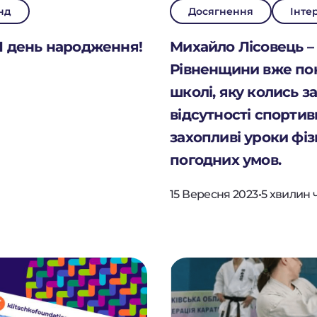
нд
Досягнення
Інте
21 день народження!
Михайло Лісовець – 
Рівненщини вже пона
школі, яку колись з
відсутності спортив
захопливі уроки фіз
погодних умов.
15 Вересня 2023
•
5 хвилин 