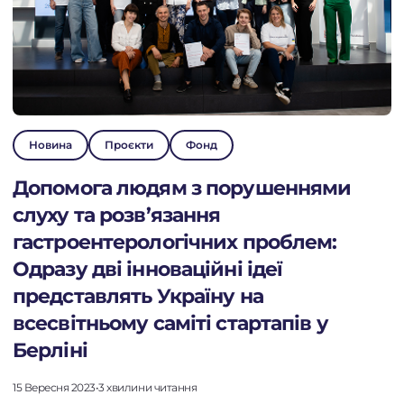
Новина
Проєкти
Фонд
Допомога людям з порушеннями
слуху та розв’язання
гастроентерологічних проблем:
Одразу дві інноваційні ідеї
представлять Україну на
всесвітньому саміті стартапів у
Берліні
15 Вересня 2023
•
3 хвилини читання