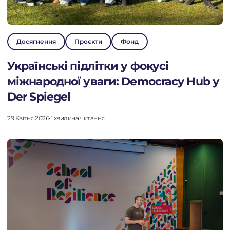
Досягнення
Проєкти
Фонд
ПРО ФОНД
Українські підлітки у фокусі
міжнародної уваги: Democracy Hub у
ПРОЄКТИ
Der Spiegel
НОВИНИ
29 Квітня 2026
•
1 хвилина читання
ДІЯЛЬНІСТЬ
ПІДТРИМАТИ