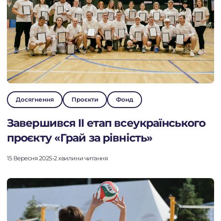
Досягнення
Проєкти
Фонд
Завершився ІІ етап всеукраїнського
проєкту «Грай за рівність»
15 Вересня 2025
•
2 хвилини читання