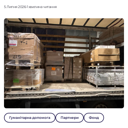
5 Липня 2026
•
1 хвилина читання
Гуманітарна допомога
Партнери
Фонд