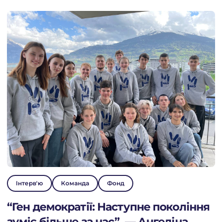
Інтерв'ю
Команда
Фонд
“Ген демократії: Наступне покоління
зуміє більше за нас”, — Ангеліна