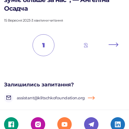
Осадча
15 Вересня 2023
•
3 хвилини читання
1
2
Залишились запитання?
assistant@klitschkofoundation.org