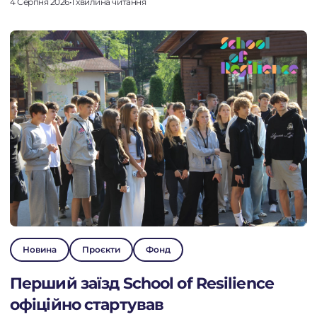
4 Серпня 2026
•
1 хвилина читання
Новина
Проєкти
Фонд
Перший заїзд School of Resilience
офіційно стартував