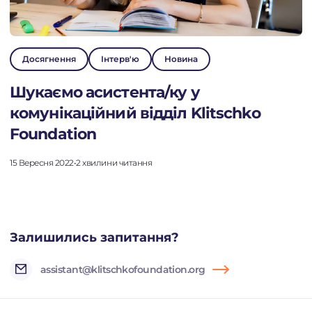
Досягнення
Інтерв'ю
Новина
Шукаємо асистента/ку у
комунікаційний відділ Klitschko
Foundation
15 Вересня 2022
•
2 хвилини читання
Залишились запитання?
assistant@klitschkofoundation.org