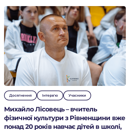
ПРО ФОНД
ПРОЄКТИ
НОВИНИ
ДІЯЛЬНІСТЬ
ПІДТРИМАТИ
Досягнення
Інтерв'ю
Учасники
Михайло Лісовець – вчитель
фізичної культури з Рівненщини вже
понад 20 років навчає дітей в школі,