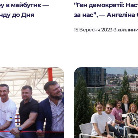
ру в майбутнє —
“Ген демократії: На
нду до Дня
за нас”, — Ангеліна
15 Вересня 2023
•
3 хвилини