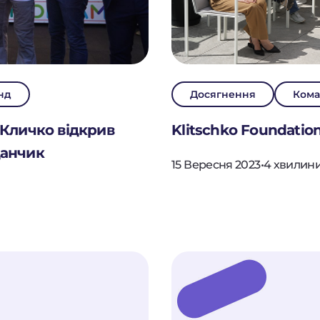
нд
Досягнення
Кома
 Кличко відкрив
Klitschko Foundatio
данчик
15 Вересня 2023
•
4 хвилин