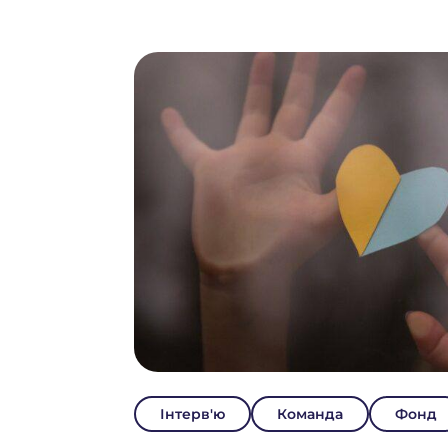
Інтерв'ю
Команда
Фонд