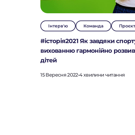
Інтерв'ю
Команда
Проєк
#історія2021 Як завдяки спорт
вихованню гармонійно розвив
дітей
15 Вересня 2022
•
4 хвилини читання