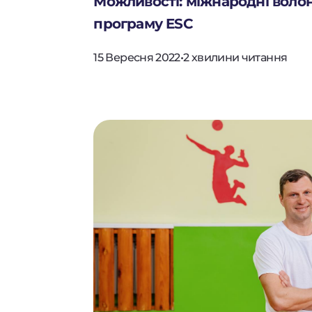
Можливості: міжнародні воло
програму ESC
15 Вересня 2022
•
2 хвилини читання