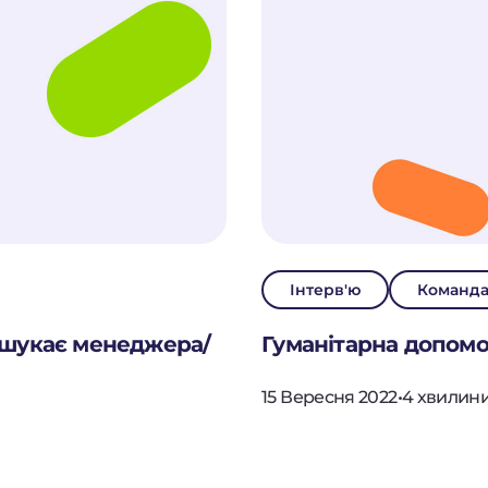
НД
И
СТЬ
Інтерв'ю
Команд
n шукає менеджера/
Гуманітарна допомо
МАТИ
15 Вересня 2022
•
4 хвилин