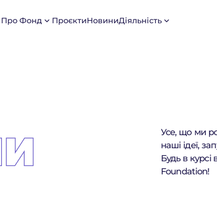
Про Фонд
Проєкти
Новини
Діяльність
Усе, що ми р
НИ
наші ідеї, зап
Будь в курсі 
Foundation!