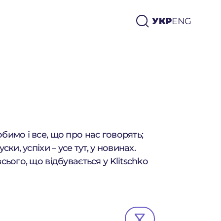
УКР
ENG
УКР
ENG
обимо і все, що про нас говорять;
уски, успіхи – усе тут, у новинах.
всього, що відбувається у Klitschko