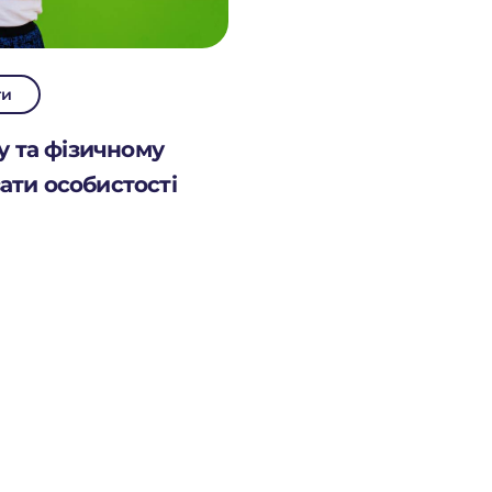
ти
у та фізичному
ати особистості