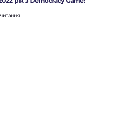
022 рік з Democracy Game!
 читання