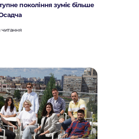
ступне покоління зуміє більше
 Осадча
 читання