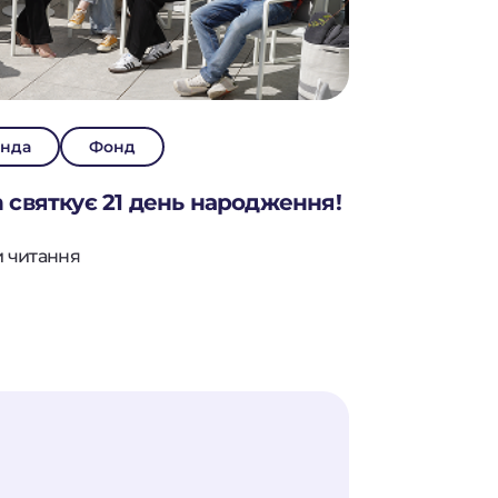
нда
Фонд
n святкує 21 день народження!
и читання