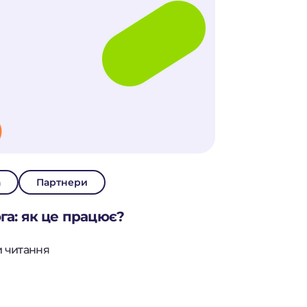
а
Партнери
га: як це працює?
и читання