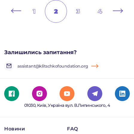
1
2
3
4
Залишились запитання?
assistant@klitschkofoundation.org
01030, Київ, Україна вул. В.Липинського, 4
Новини
FAQ