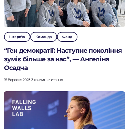
Інтерв'ю
Команда
Фонд
“Ген демократії: Наступне покоління
зуміє більше за нас”, — Ангеліна
Осадча
15 Вересня 2023
•
3 хвилини читання