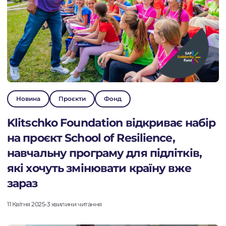
Новина
Проєкти
Фонд
Klitschko Foundation відкриває набір
на проєкт School of Resilience,
навчальну програму для підлітків,
які хочуть змінювати країну вже
зараз
11 Квітня 2025
•
3 хвилини читання