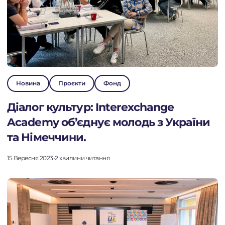
Новина
Проєкти
Фонд
Діалог культур: Interexchange
Academy об’єднує молодь з України
та Німеччини.
15 Вересня 2023
•
2 хвилини читання