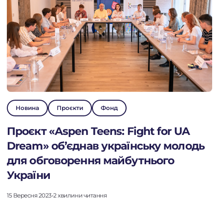
Новина
Проєкти
Фонд
Проєкт «Aspen Teens: Fight for UA
Dream» об’єднав українську молодь
для обговорення майбутнього
України
15 Вересня 2023
•
2 хвилини читання