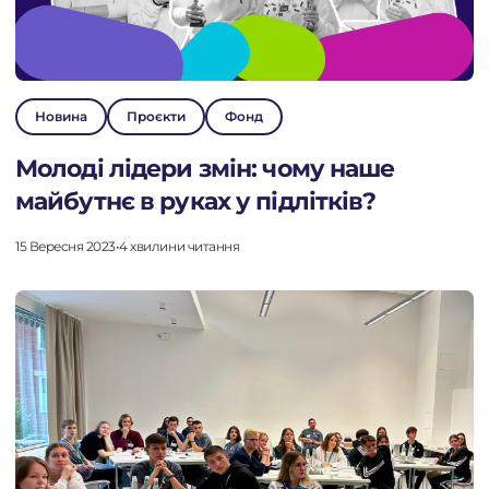
Новина
Проєкти
Фонд
Молоді лідери змін: чому наше
майбутнє в руках у підлітків?
15 Вересня 2023
•
4 хвилини читання