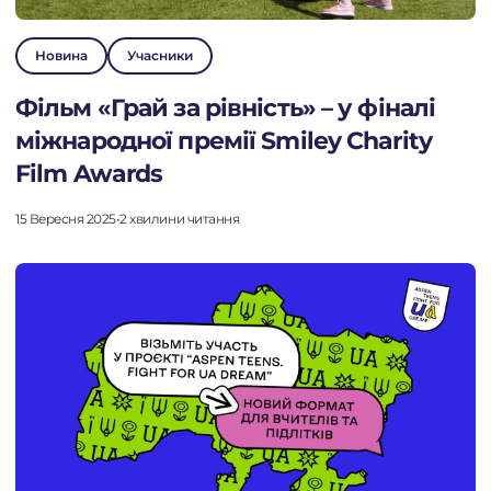
ПРО ФОНД
Новина
Учасники
ПРОЄКТИ
Фільм «Грай за рівність» – у фіналі
НОВИНИ
міжнародної премії Smiley Charity
ДІЯЛЬНІСТЬ
Film Awards
ПІДТРИМАТИ
15 Вересня 2025
•
2 хвилини читання