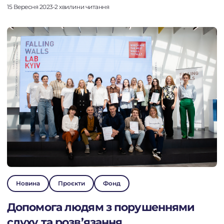
15 Вересня 2023
•
2 хвилини читання
Новина
Проєкти
Фонд
Допомога людям з порушеннями
слуху та розв’язання