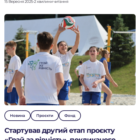
15 Вересня 2025
•
2 хвилини читання
Новина
Проєкти
Фонд
Стартував другий етап проєкту
«Грай за рівність», покликаного