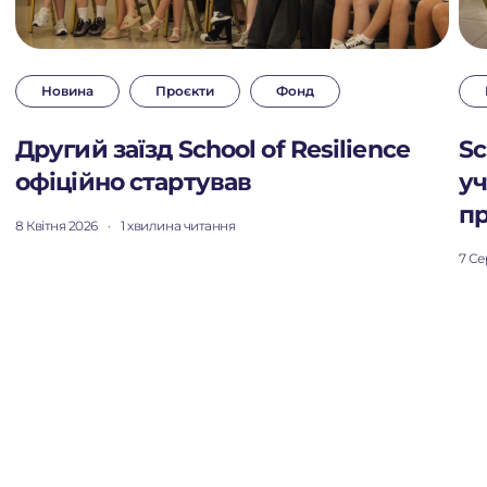
Новина
Проєкти
Фонд
Другий заїзд School of Resilience
Sc
офіційно стартував
уч
пр
8 Квітня 2026
·
1 хвилина читання
7 Се