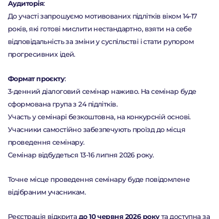
Аудиторія
:
До участі запрошуємо мотивованих підлітків віком 14-17
років, які готові мислити нестандартно, взяти на себе
відповідальність за зміни у суспільстві і стати рупором
прогресивних ідей.
Формат проєкту
:
3-денний діалоговий семінар наживо. На семінар буде
сформована група з 24 підлітків.
Перейти до платформи
Участь у семінарі безкоштовна, на конкурсній основі.
Учасники самостійно забезпечують проїзд до місця
проведення семінару.
Семінар відбудеться 13-16 липня 2026 року.
Точне місце проведення семінару буде повідомлене
відібраним учасникам.
Реєстрація відкрита
до 10 червня 2026 року
та доступна за