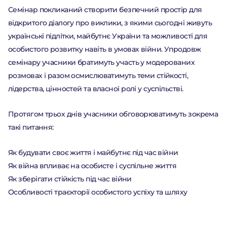
ПІДТРИМАТИ
Семінар покликаний створити безпечний простір для
відкритого діалогу про виклики, з якими сьогодні живуть
українські підлітки, майбутнє України та можливості для
особистого розвитку навіть в умовах війни. Упродовж
семінару учасники братимуть участь у модерованих
розмовах і разом осмислюватимуть теми стійкості,
лідерства, цінностей та власної ролі у суспільстві.
Протягом трьох днів учасники обговорюватимуть зокрема
такі питання:
Як будувати своє життя і майбутнє під час війни
Як війна впливає на особисте і суспільне життя
Як зберігати стійкість під час війни
Особливості траєкторії особистого успіху та шляху