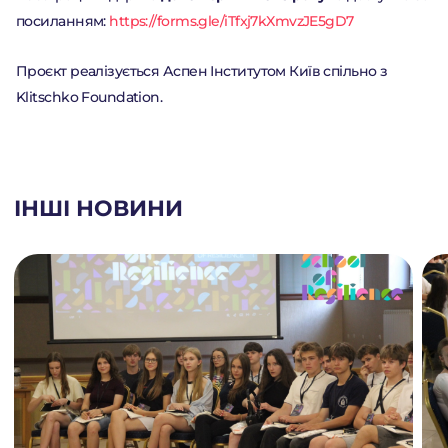
посиланням:
https://forms.gle/iTfxj7kXmvzJE5gD7
Проєкт реалізується Аспен Інститутом Київ спільно з
Klitschko Foundation.
ІНШІ НОВИНИ